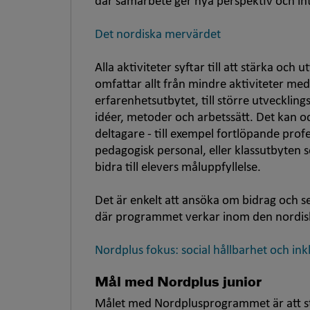
där samarbete ger nya perspektiv och int
Det nordiska mervärdet
Alla aktiviteter syftar till att stärka oc
omfattar allt från mindre aktiviteter me
erfarenhetsutbytet, till större utvecklin
idéer, metoder och arbetssätt. Det kan o
deltagare - till exempel fortlöpande profe
pedagogisk personal, eller klassutbyten so
bidra till elevers måluppfyllelse.
Det är enkelt att ansöka om bidrag och s
där programmet verkar inom den nordisk
Nordplus fokus: social hållbarhet och ink
Mål med Nordplus junior
Målet med Nordplusprogrammet är att stä