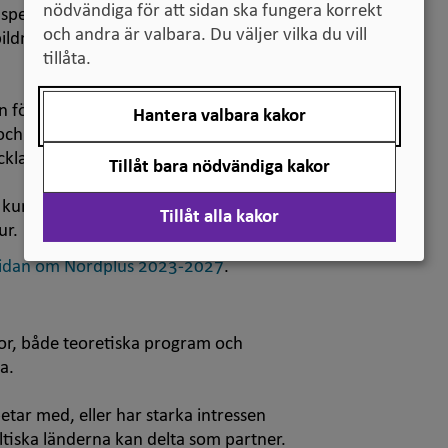
nödvändiga för att sidan ska fungera korrekt
nspedagogik och förskoleområdet och
och andra är valbara. Du väljer vilka du vill
utbildningsområde. För Nordplus junior
tillåta.
 förskolor/skolor och arbetslivet.
Hantera valbara kakor
t och innovation inom utbildning.
ckla jämlika möjligheter inom
Tillåt bara nödvändiga kakor
 kunskap och förståelse för nordiska,
Tillåt alla kakor
ur.
 sidan om Nordplus 2023-2027
.
or, både teoretiska program och
a.
etar med, eller har starka intressen
ltiska länderna kan delta som partner.