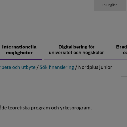
In English
Internationella
Digitalisering för
Bred
möjligheter
universitet och högskolor
o
,
,
,
bete och utbyte
/
Sök finansiering
/
Nordplus junior
både teoretiska program och yrkesprogram,