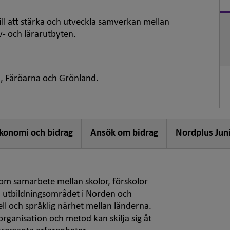
till att stärka och utveckla samverkan mellan
- och lärarutbyten.
d, Färöarna och Grönland.
konomi och bidrag
Ansök om bidrag
Nordplus Jun
nom samarbete mellan skolor, förskolor
m utbildningsområdet i Norden och
ell och språklig närhet mellan länderna.
rganisation och metod kan skilja sig åt