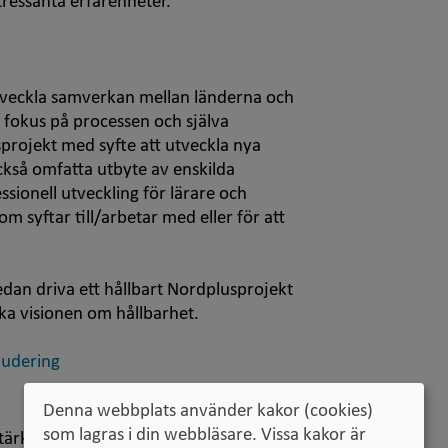
ressanta erfarenheter.
h utveckla samverkan mellan länderna och
d fokus på processen och själva
gsprojekt med syfte att utveckla nya
ckså omfatta utbyte av enskilda
ssionell utveckling för lärare och
m syftar till/arbetar med eller för att
edan driva ett hållbart Nordplusprojekt
a visionen om hållbarhet.
ludering
Denna webbplats använder kakor (cookies)
som lagras i din webbläsare. Vissa kakor är
rka och utveckla det nordisk-baltiska