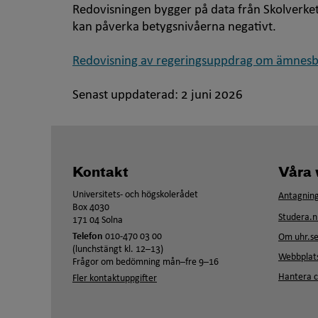
Redovisningen bygger på data från Skolverket
kan påverka betygsnivåerna negativt.
Redovisning av regeringsuppdrag om ämnesb
Senast uppdaterad:
2 juni 2026
Kontakt
Våra 
Universitets- och högskolerådet
Antagning
Box 4030
Studera.n
171 04 Solna
Telefon
010-470 03 00
Om uhr.s
(lunchstängt kl. 12–13)
Webbplats
Frågor om bedömning mån–fre 9–16
Hantera c
Fler kontaktuppgifter