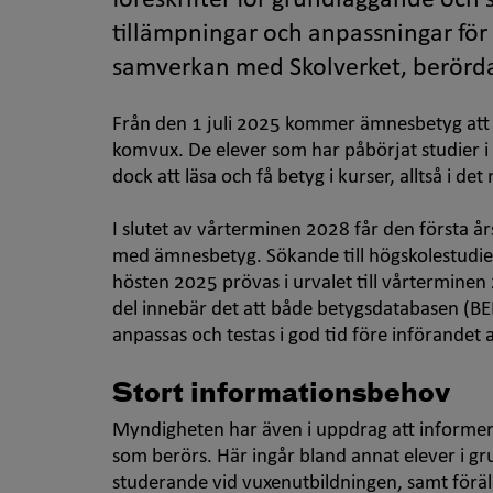
föreskrifter för grundläggande och 
tillämpningar och anpassningar för
samverkan med Skolverket, berörda
Från den 1 juli 2025 kommer ämnesbetyg att 
komvux. De elever som har påbörjat studier 
dock att läsa och få betyg i kurser, alltså i d
I slutet av vårterminen 2028 får den första 
med ämnesbetyg. Sökande till högskolestudie
hösten 2025 prövas i urvalet till vårtermin
del innebär det att både betygsdatabasen (B
anpassas och testas i god tid före införandet
Stort informationsbehov
Myndigheten har även i uppdrag att informer
som berörs. Här ingår bland annat elever i g
studerande vid vuxenutbildningen, samt föräl