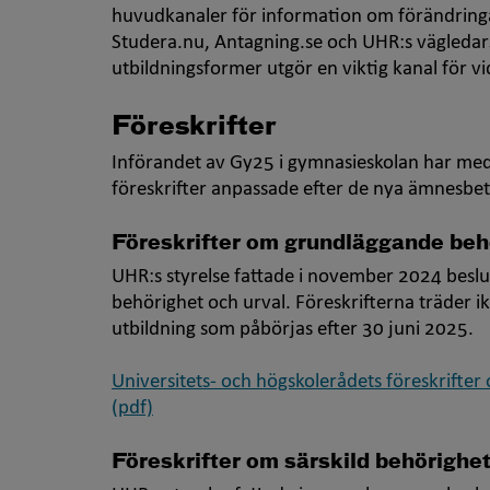
huvudkanaler för information om förändringa
Studera.nu, Antagning.se och UHR:s vägledars
utbildningsformer utgör en viktig kanal för v
Föreskrifter
Införandet av Gy25 i gymnasieskolan har medf
föreskrifter anpassade efter de nya ämnesbe
Föreskrifter om grundläggande beh
UHR:s styrelse fattade i november 2024 beslu
behörighet och urval. Föreskrifterna träder i
utbildning som påbörjas efter 30 juni 2025.
Universitets- och högskolerådets föreskrifte
(pdf)
Föreskrifter om särskild behörighe