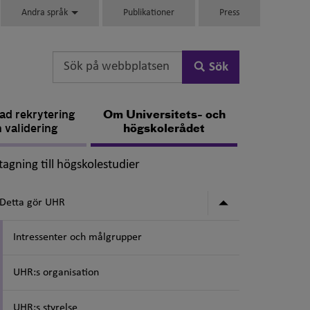
Andra språk
Publikationer
Press
Sök
d rekrytering
Om Universitets- och
 validering
högskolerådet
,
agning till högskolestudier
Undermeny för
Detta gör UHR
Intressenter och målgrupper
UHR:s organisation
UHR:s styrelse