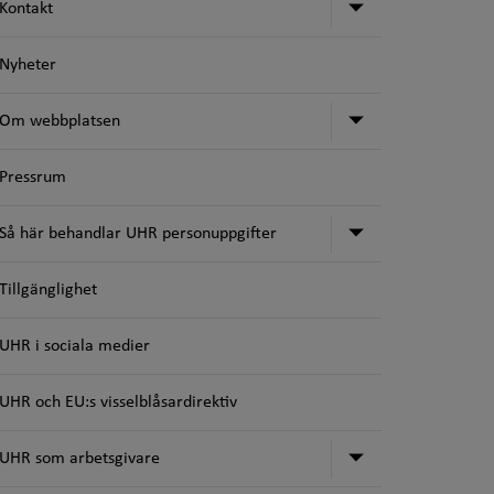
Undermeny för
Kontakt
Nyheter
Undermeny fö
Om webbplatsen
Pressrum
Undermeny för
Så här behandlar UHR personuppgifter
Tillgänglighet
UHR i sociala medier
UHR och EU:s visselblåsardirektiv
Undermeny för
UHR som arbetsgivare