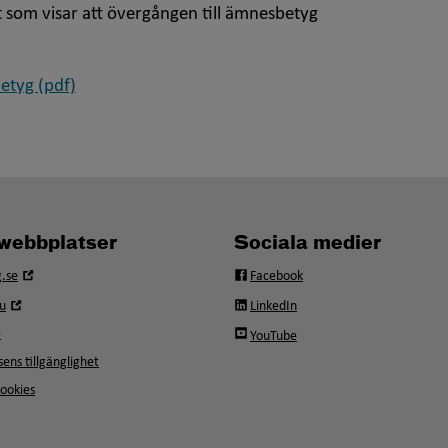
 som visar att övergången till ämnesbetyg
etyg (pdf)
webbplatser
Sociala medier
Öppna
.se
Facebook
i
Öppna
u
LinkedIn
nytt
i
fönster
e
YouTube
nytt
fönster
ens tillgänglighet
ookies