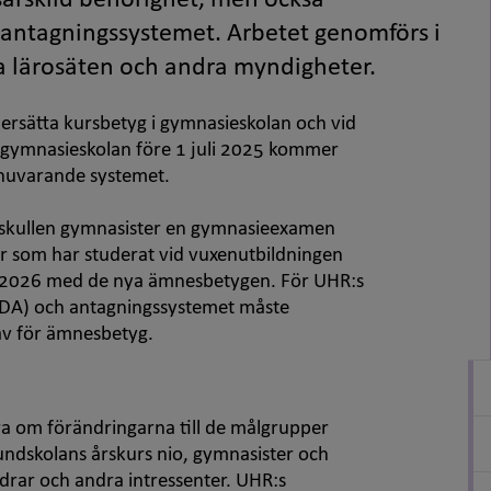
särskild behörighet, men också
 antagningssystemet. Arbetet genomförs i
 lärosäten och andra myndigheter.
ersätta kursbetyg i gymnasieskolan och vid
i gymnasieskolan före 1 juli 2025 kommer
et nuvarande systemet.
årskullen gymnasister en gymnasieexamen
r som har studerat vid vuxenutbildningen
en 2026 med de nya ämnesbetygen. För UHR:s
EDA) och antagningssystemet måste
 av för ämnesbetyg.
a om förändringarna till de målgrupper
rundskolans årskurs nio, gymnasister och
drar och andra intressenter. UHR:s