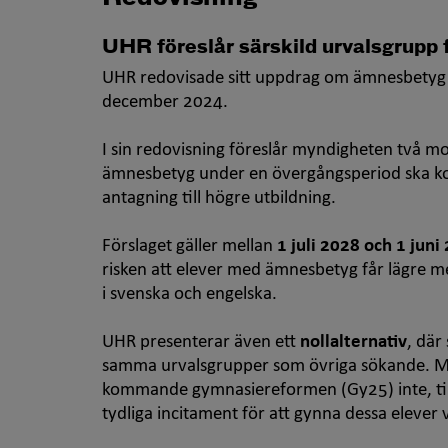
UHR föreslår särskild urvalsgrupp
UHR redovisade sitt uppdrag om ämnesbetyg 
december 2024.
I sin redovisning föreslår myndigheten två m
ämnesbetyg under en övergångsperiod ska ko
antagning till högre utbildning.
Förslaget gäller mellan
1 juli 2028 och 1 juni
risken att elever med ämnesbetyg får lägre m
i svenska och engelska.
UHR presenterar även ett
nollalternativ
, där
samma urvalsgrupper som övriga sökande. M
kommande gymnasiereformen (Gy25) inte, till 
tydliga incitament för att gynna dessa elever 