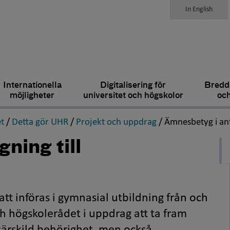
In English
Internationella
Digitalisering för
Bredda
möjligheter
universitet och högskolor
och
,
,
,
t
/
Detta gör UHR
/
Projekt och uppdrag
/
Ämnesbetyg i ant
ning till
t införas i gymnasial utbildning från och
ch högskolerådet i uppdrag att ta fram