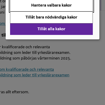
t om nya föreskrifter om särskild
Hantera valbara kakor
 januari 2025 och ska tillämpas första
uni 2025.
Tillåt bara nödvändiga kakor
 om särskild behörighet (pdf)
Tillåt alla kakor
ill utbildning som leder till
r kvalificerade och relevanta
bildning som leder till yrkeslärarexamen.
bildning som påbörjas vårterminen 2025.
 om kvalificerade och relevanta
bildning som leder till yrkeslärarexamen
as allt eftersom.