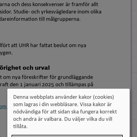
rna och dess konsekvenser är framför allt
idor. Studie- och yrkesvägledare inom olika
idareinformation till målgrupperna.
ört att UHR har fattat beslut om nya
tygen.
örighet och urval
t om nya föreskrifter för grundläggande
kraft den 1 januari 2025 och tillämpas på
Denna webbplats använder kakor (cookies)
som lagras i din webbläsare. Vissa kakor är
r om grundläggande behörighet och urval
nödvändiga för att sidan ska fungera korrekt
och andra är valbara. Du väljer vilka du vill
tillåta.
t