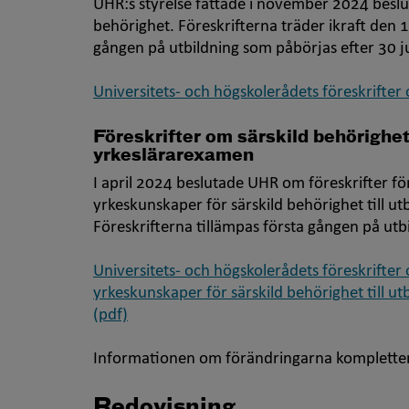
UHR:s styrelse fattade i november 2024 beslu
behörighet. Föreskrifterna träder ikraft den 1
gången på utbildning som påbörjas efter 30 j
Universitets- och högskolerådets föreskrifter
Föreskrifter om särskild behörighet t
yrkeslärarexamen
I april 2024 beslutade UHR om föreskrifter fö
yrkeskunskaper för särskild behörighet till ut
Föreskrifterna tillämpas första gången på ut
Universitets- och högskolerådets föreskrifter
yrkeskunskaper för särskild behörighet till ut
(pdf)
Informationen om förändringarna kompletter
Redovisning