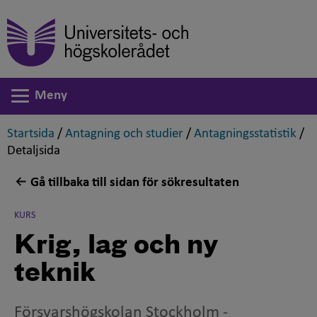
Meny
Växla navigering
,
,
,
Startsida
/
Antagning och studier
/
Antagningsstatistik
/
,
Detaljsida
Gå tillbaka till sidan för sökresultaten
KURS
Krig, lag och ny
teknik
Försvarshögskolan Stockholm
-