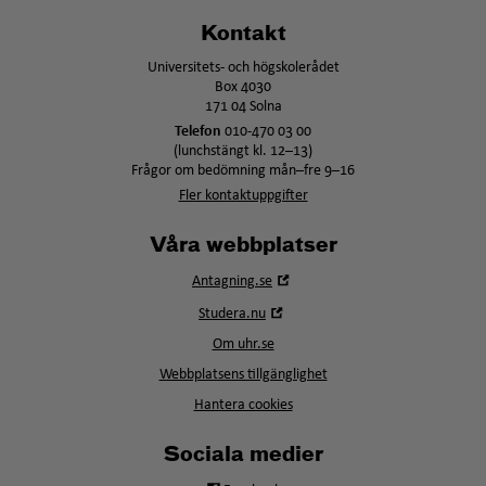
Kontakt
Universitets- och högskolerådet
Box 4030
171 04 Solna
Telefon
010-470 03 00
(lunchstängt kl. 12–13)
Frågor om bedömning mån–fre 9–16
Fler kontaktuppgifter
Våra webbplatser
Öppna
Antagning.se
i
Öppna
Studera.nu
nytt
i
fönster
Om uhr.se
nytt
fönster
Webbplatsens tillgänglighet
Hantera cookies
Sociala medier