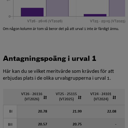
Om någon kolumn är tom så beror det på att urval 1 inte är färdigt ännu.
Antagningspoäng i urval 1
Här kan du se vilket meritvärde som krävdes för att
erbjudas plats i de olika urvalsgrupperna i urval 1.
VT26 - 26116
VT25 - 25115
VT24 - 24101
V
(VT2026)
(VT2025)
(VT2024)
BI
20.78
21.99
22.08
20.57
20.75
-
BII