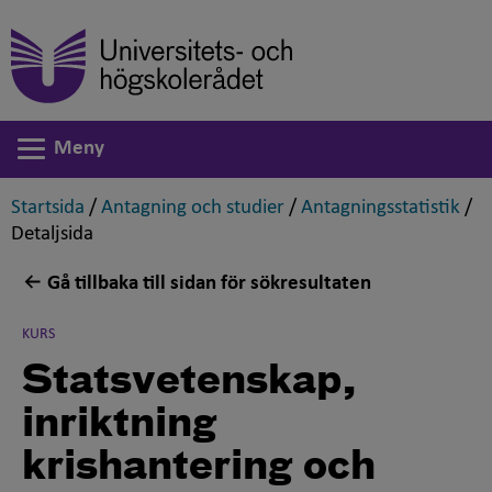
Meny
Växla navigering
,
,
,
Startsida
/
Antagning och studier
/
Antagningsstatistik
/
,
Detaljsida
Gå tillbaka till sidan för sökresultaten
KURS
Statsvetenskap,
inriktning
krishantering och