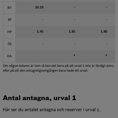
20.10
-
-
BII
-
-
-
BF
1.45
1.85
1.80
HP
-
-
-
ÖS
*
*
DA
Om någon kolumn är tom så kan det bero på att urval 2 inte är färdigt ännu
eller på att den antagningsomgången bara hade ett urval.
Antal antagna, urval 1
Här ser du antalet antagna och reserver i urval 1.