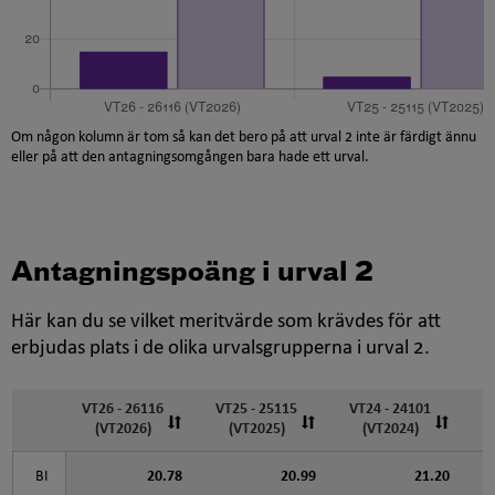
Om någon kolumn är tom så kan det bero på att urval 2 inte är färdigt ännu
eller på att den antagningsomgången bara hade ett urval.
Antagningspoäng i urval 2
Här kan du se vilket meritvärde som krävdes för att
erbjudas plats i de olika urvalsgrupperna i urval 2.
VT26 - 26116
VT25 - 25115
VT24 - 24101
V
(VT2026)
(VT2025)
(VT2024)
BI
20.78
20.99
21.20