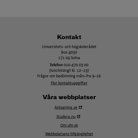
Kontakt
Universitets- och högskolerådet
Box 4030
171 04 Solna
Telefon
010-470 03 00
(lunchstängt kl. 12–13)
Frågor om bedömning mån–fre 9–16
Fler kontaktuppgifter
Våra webbplatser
Öppna
Antagning.se
i
Öppna
Studera.nu
nytt
i
fönster
Om uhr.se
nytt
fönster
Webbplatsens tillgänglighet