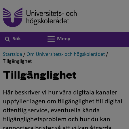
Sök
Meny
Växla navigering
,
,
Startsida
/
Om Universitets- och högskolerådet
/
,
Tillgänglighet
Tillgänglighet
Här beskriver vi hur våra digitala kanaler
uppfyller lagen om tillgänglighet till digital
offentlig service, eventuella kända
tillgänglighetsproblem och hur du kan
rapportera brister så att vi kan åtgärda