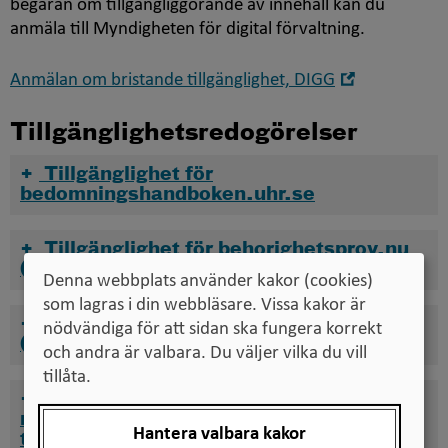
begäran om tillgängliggörande av innehåll kan du
anmäla till Myndigheten för digital förvaltning.
Öppna
Anmälan om bristande tillgänglighet, DIGG
i
nytt
Tillgänglighetsredogörelser
fönster
Tillgänglighet för
bedomningshandboken.uhr.se
Tillgänglighet för behorighetsprov.nu
(Anmälan till Behörighetsprovet)
Denna webbplats använder kakor (cookies)
som lagras i din webbläsare. Vissa kakor är
Tillgänglighet för hogskoleprov.nu
nödvändiga för att sidan ska fungera korrekt
(Anmälan till högskoleprovet)
och andra är valbara. Du väljer vilka du vill
tillåta.
Tillgänglighet för
medborgarskapsprovet.uhr.se (Anmälan
Hantera valbara kakor
till medborgarskapsprovet)