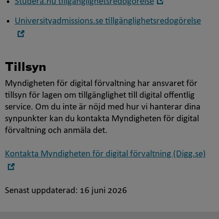
Studera.nu tillgänglighetsredogörelse
nytt
i
fönster
Universityadmissions.se tillgänglighetsredogörelse
nytt
Öppna
fönster
i
nytt
Tillsyn
fönster
Myndigheten för digital förvaltning har ansvaret för
tillsyn för lagen om tillgänglighet till digital offentlig
service. Om du inte är nöjd med hur vi hanterar dina
synpunkter kan du kontakta Myndigheten för digital
förvaltning och anmäla det.
Kontakta Myndigheten för digital förvaltning (Digg.se)
Öppna
i
nytt
Senast uppdaterad:
16 juni 2026
fönster