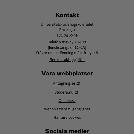
Kontakt
Universitets- och högskolerådet
Box 4030
171 04 Solna
Telefon
010-470 03 00
(lunchstängt kl. 12–13)
Frågor om bedömning mån–fre 9–16
Fler kontaktuppgifter
Våra webbplatser
Öppna
Antagning.se
i
Öppna
Studera.nu
nytt
i
fönster
Om uhr.se
nytt
fönster
Webbplatsens tillgänglighet
Hantera cookies
Sociala medier