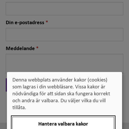
fält
Nödvändigt
Din e-postadress
fält
Nödvändigt
Meddelande
fält
Denna webbplats använder kakor (cookies)
Skicka
som lagras i din webbläsare. Vissa kakor är
nödvändiga för att sidan ska fungera korrekt
och andra är valbara. Du väljer vilka du vill
Tillbaka
tillåta.
Hantera valbara kakor