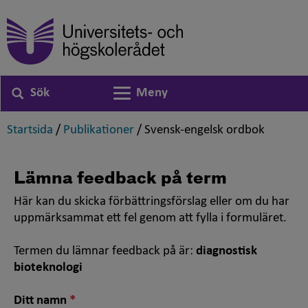
Sök
Meny
Växla navigering
,
,
,
Startsida
/
Publikationer
/
Svensk-engelsk ordbok
Lämna feedback på term
Här kan du skicka förbättringsförslag eller om du har
uppmärksammat ett fel genom att fylla i formuläret.
Termen du lämnar feedback på är:
diagnostisk
bioteknologi
Nödvändigt
Ditt namn