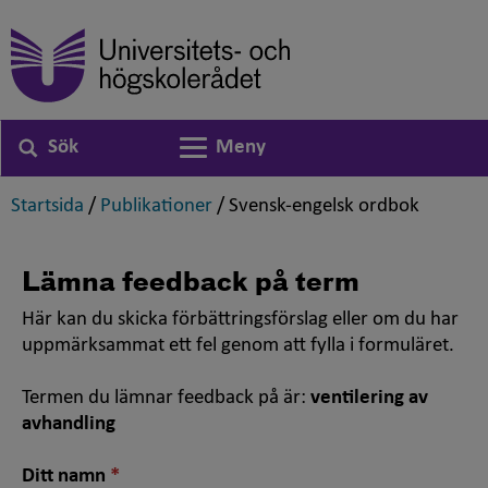
Sök
Meny
Växla navigering
,
,
,
Startsida
/
Publikationer
/
Svensk-engelsk ordbok
Lämna feedback på term
Här kan du skicka förbättringsförslag eller om du har
uppmärksammat ett fel genom att fylla i formuläret.
Termen du lämnar feedback på är:
ventilering av
avhandling
Nödvändigt
Ditt namn