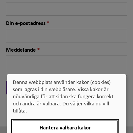
fält
Nödvändigt
Din e-postadress
fält
Nödvändigt
Meddelande
fält
Denna webbplats använder kakor (cookies)
Skicka
som lagras i din webbläsare. Vissa kakor är
nödvändiga för att sidan ska fungera korrekt
och andra är valbara. Du väljer vilka du vill
Tillbaka
tillåta.
Hantera valbara kakor