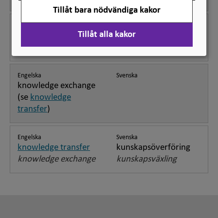
Tillåt bara nödvändiga kakor
Engelska
Svenska
Tillåt alla kakor
knowledge and
kunskap och
understanding
förståelse
Engelska
Svenska
knowledge exchange
(se
knowledge
transfer
)
Engelska
Svenska
knowledge transfer
kunskapsöverföring
knowledge exchange
kunskapsväxling