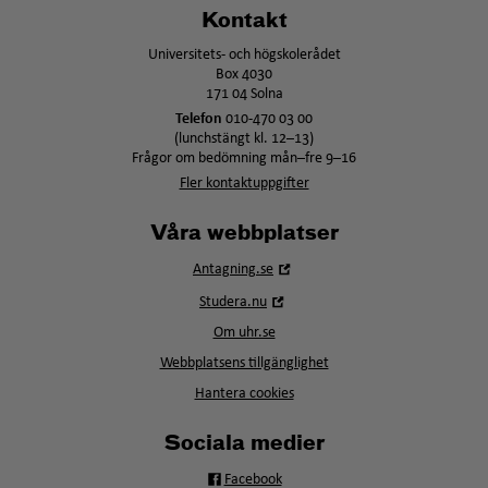
Kontakt
Universitets- och högskolerådet
Box 4030
171 04 Solna
Telefon
010-470 03 00
(lunchstängt kl. 12–13)
Frågor om bedömning mån–fre 9–16
Fler kontaktuppgifter
Våra webbplatser
Öppna
Antagning.se
i
Öppna
Studera.nu
nytt
i
fönster
Om uhr.se
nytt
fönster
Webbplatsens tillgänglighet
Hantera cookies
Sociala medier
Facebook