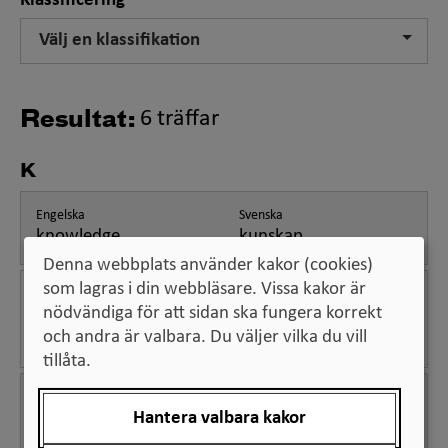
Klassificering
Välj en klassifikation
6 träffar
Resultat:
K
Engelska
Svenska
knowledge
kunskap
Denna webbplats använder kakor (cookies)
som lagras i din webbläsare. Vissa kakor är
Engelska
Svenska
nödvändiga för att sidan ska fungera korrekt
knowledge and
kunskaps- och
och andra är valbara. Du väljer vilka du vill
innovation system
innovationssystem
tillåta.
Engelska
Svenska
Hantera valbara kakor
knowledge and skills
kunskaper och
färdigheter