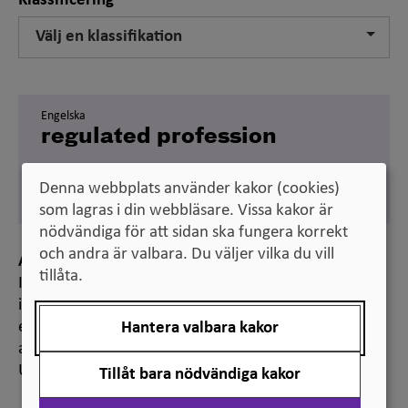
Klassificering
Välj en klassifikation
Engelska
regulated profession
Svenska
reglerat yrke
Denna webbplats använder kakor (cookies)
som lagras i din webbläsare. Vissa kakor är
nödvändiga för att sidan ska fungera korrekt
och andra är valbara. Du väljer vilka du vill
Anmärkning
tillåta.
I svensk lag fastställs vad som krävs för att få arbeta
inom de så kallade reglerade yrkena, t.ex. en viss
examen eller en auktorisation, legitimation eller
Hantera valbara kakor
annat formellt erkännande. Se vidare information på
Universitets- och högskolerådets webbplats.
Tillåt bara nödvändiga kakor