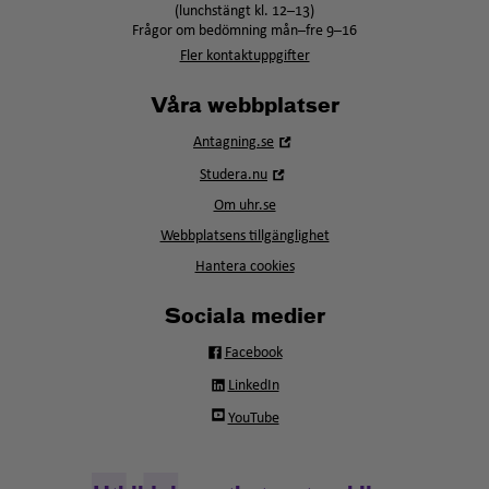
(lunchstängt kl. 12–13)
Frågor om bedömning mån–fre 9–16
Fler kontaktuppgifter
Våra webbplatser
Öppna
Antagning.se
i
Öppna
Studera.nu
nytt
i
fönster
Om uhr.se
nytt
fönster
Webbplatsens tillgänglighet
Hantera cookies
Sociala medier
Facebook
LinkedIn
YouTube