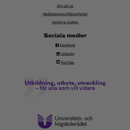
i
fönster
Om uhr.se
nytt
fönster
Webbplatsens tillgänglighet
Hantera cookies
Sociala medier
Facebook
LinkedIn
YouTube
Utbildning, utbyte, utveckling
– för alla som vill vidare