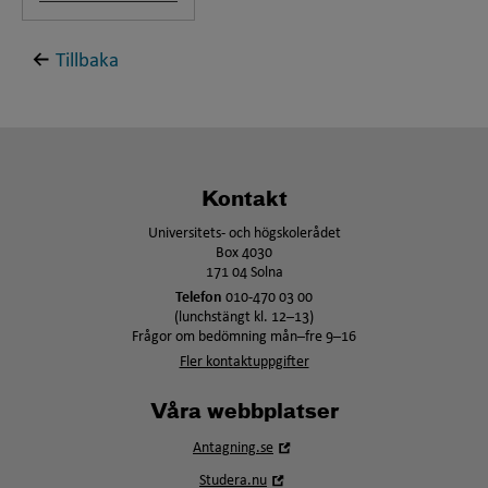
Tillbaka
Kontakt
Universitets- och högskolerådet
Box 4030
171 04 Solna
Telefon
010-470 03 00
(lunchstängt kl. 12–13)
Frågor om bedömning mån–fre 9–16
Fler kontaktuppgifter
Våra webbplatser
Öppna
Antagning.se
i
Öppna
Studera.nu
nytt