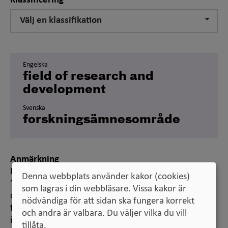
Klassificering
Välj en klassifikation
Engelska
field of research and
development
Svenska
forskningsämnesområde
Anmärkning
För statistiska ändamål finns en klassifikation,
Denna webbplats använder kakor (cookies)
”Standard för svensk indelning av forskningsämnen”,
som lagras i din webbläsare. Vissa kakor är
där ämnena är grupperade i ett fyrtiotal
nödvändiga för att sidan ska fungera korrekt
forskningsämnesgrupper, som i sin tur är grupperade
och andra är valbara. Du väljer vilka du vill
i ett mindre antal forskningsämnesområden.
tillåta.