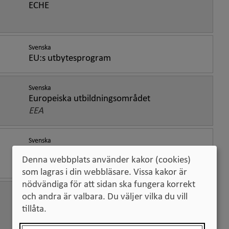
ECHE
Svenska
EU:s utbytesprogram
Svenska
Europeiska utbildningsområdet
EEA
Svenska
Europeiska området för högre utbildning
Denna webbplats använder kakor (cookies)
EHEA
som lagras i din webbläsare. Vissa kakor är
nödvändiga för att sidan ska fungera korrekt
Svenska
och andra är valbara. Du väljer vilka du vill
Europeiska forskningsområdet
tillåta.
ERA