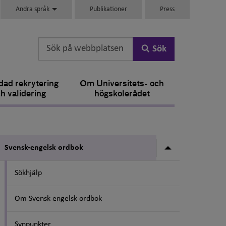
Andra språk
Publikationer
Press
Sök
ad rekrytering
Om Universitets- och
h validering
högskolerådet
Undermeny fö
Svensk-engelsk ordbok
Sökhjälp
Om Svensk-engelsk ordbok
Synpunkter