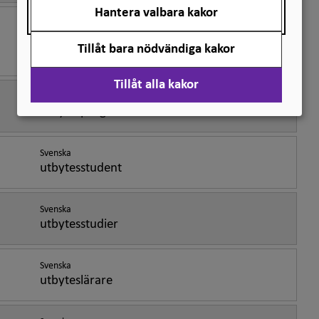
Hantera valbara kakor
Svenska
Europauniversitet
Tillåt bara nödvändiga kakor
europeisk universitetsallians
Tillåt alla kakor
Svenska
utbytesprogram
Svenska
utbytesstudent
Svenska
utbytesstudier
Svenska
utbyteslärare