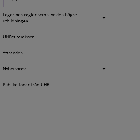
Lagar och regler som styr den högre
Undermeny för
utbildningen
UHR:s remisser
Yttranden
Undermeny f
Nyhetsbrev
Publikationer från UHR