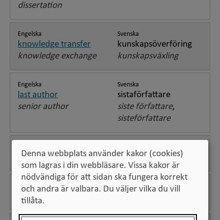
dissertation
Engelska
Svenska
knowledge transfer
kunskapsöverföring
knowledge exchange
kunskapsväxling
Engelska
Svenska
last author
sistaförfattare
senior author
siste författare
,
sisteförfattare
Engelska
Svenska
Denna webbplats använder kakor (cookies)
legal deposit copy
pliktexemplar
som lagras i din webbläsare. Vissa kakor är
nödvändiga för att sidan ska fungera korrekt
Engelska
Svenska
och andra är valbara. Du väljer vilka du vill
licentiate
licentiat
tillåta.