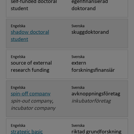
self-funded doctoral
egenfinansierad
student
doktorand
Engelska
Svenska
shadow doctoral
skuggdoktorand
student
Engelska
Svenska
source of external
extern
research funding
forskningsfinansiär
Engelska
Svenska
spin-off company
avknoppningsföretag
spin-out company
,
inkubatorföretag
incubator company
Engelska
Svenska
strategic basic
riktad grundforskning