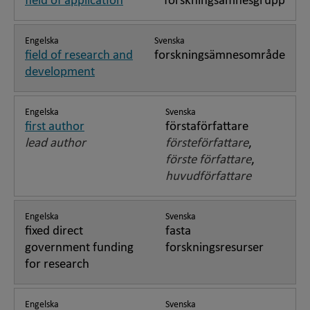
field of application
forskningsämnesgrupp
Engelska
Svenska
field of research and
forskningsämnesområde
development
Engelska
Svenska
first author
förstaförfattare
lead author
försteförfattare
,
förste författare
,
huvudförfattare
Engelska
Svenska
fixed direct
fasta
government funding
forskningsresurser
for research
Engelska
Svenska