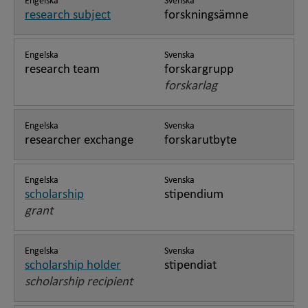
Engelska
Svenska
research subject
forskningsämne
Engelska
Svenska
research team
forskargrupp
forskarlag
Engelska
Svenska
researcher exchange
forskarutbyte
Engelska
Svenska
scholarship
stipendium
grant
Engelska
Svenska
scholarship holder
stipendiat
scholarship recipient