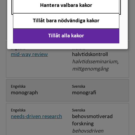
Engelska
Svenska
Hantera valbara kakor
licentiate thesis
licentiatuppsats
licentiatavhandling
,
Tillåt bara nödvändiga kakor
akademisk avhandling
för licentiatexamen
Tillåt alla kakor
Engelska
Svenska
mid-way review
halvtidskontroll
halvtidsseminarium
,
mittgenomgång
Engelska
Svenska
monograph
monografi
Engelska
Svenska
needs-driven research
behovsmotiverad
forskning
behovsdriven